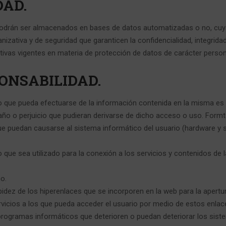
DAD.
odrán ser almacenados en bases de datos automatizadas o no, cuya 
izativa y de seguridad que garanticen la confidencialidad, integridad
ivas vigentes en materia de protección de datos de carácter person
PONSABILIDAD.
que pueda efectuarse de la información contenida en la misma es de 
o o perjuicio que pudieran derivarse de dicho acceso o uso. Formt
ue puedan causarse al sistema informático del usuario (hardware y 
o que sea utilizado para la conexión a los servicios y contenidos de 
o.
pidez de los hiperenlaces que se incorporen en la web para la apertur
ervicios a los que pueda acceder el usuario por medio de estos enla
rogramas informáticos que deterioren o puedan deteriorar los siste