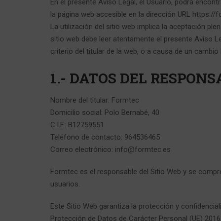
En el presente Aviso Legal, el Usuario, podrá encontr
la página web accesible en la dirección URL https://f
La utilización del sitio web implica la aceptación pl
sitio web debe leer atentamente el presente Aviso Le
criterio del titular de la web, o a causa de un cambio 
1.- DATOS DEL RESPONS
Nombre del titular: Formtec
Domicilio social: Polo Bernabé, 40
C.I.F.: B12759551
Teléfono de contacto: 964536465
Correo electrónico: info@formtec.es
Formtec es el responsable del Sitio Web y se compro
usuarios.
Este Sitio Web garantiza la protección y confidenci
Protección de Datos de Carácter Personal (UE) 2016/