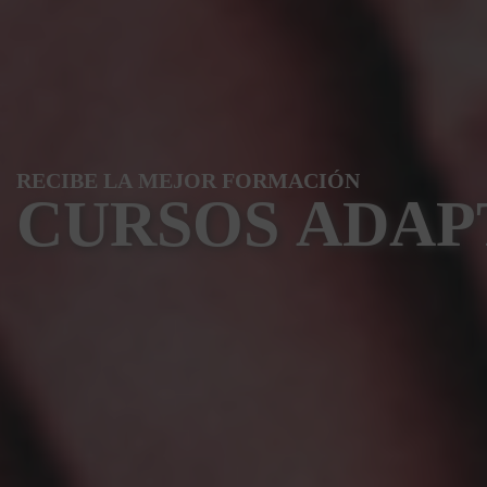
R
E
C
I
B
E
L
A
M
E
J
O
R
F
O
R
M
A
C
I
Ó
N
C
U
R
S
O
S
A
D
A
P