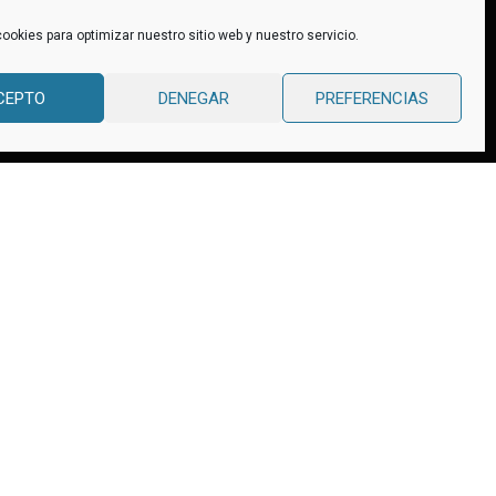
ookies para optimizar nuestro sitio web y nuestro servicio.
es
Política de Privacidad
Política de cookies (UE)
CEPTO
DENEGAR
PREFERENCIAS
Evaluación proveedores