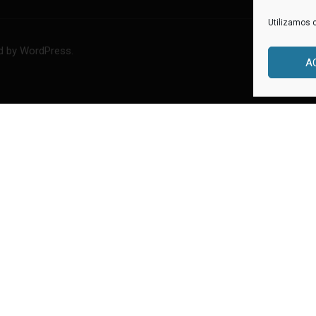
Utilizamos c
 by WordPress.
Avisos Legal
A