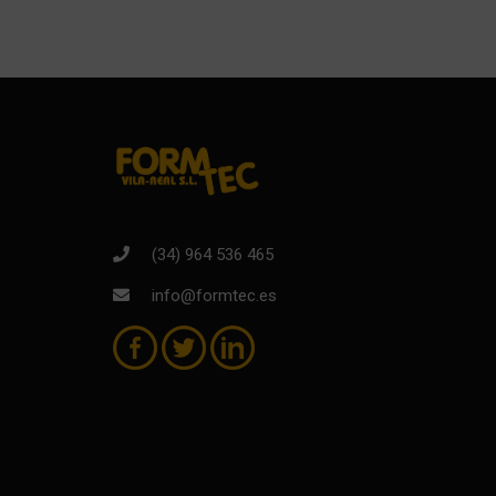
(34) 964 536 465
info@formtec.es
¿ER
¡Si eres prof