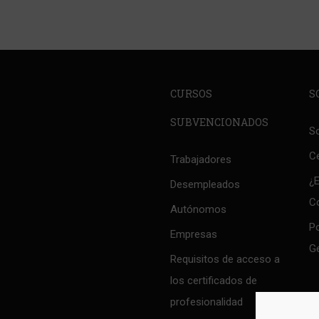
CURSOS
S
SUBVENCIONADOS
S
C
Trabajadores
¿
Desempleados
C
Autónomos
ES PROFESOR? CONTÁCT
Po
Empresas
Ge
Requisitos de acceso a
esor y te apasiona la enseñanza, ponte en contacto
los certificados de
profesionalidad
CONTÁCTANOS AQUÍ