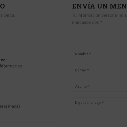
TO
ENVÍA UN ME
s cerca.
Tu información personal no s
marcados con *
reo:
@formtec.es
de la Plana)