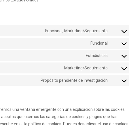
en los Estados Unidos.
Funcional, Marketing/Seguimiento
Consent
to
Funcional
Consent
service
to
google-
Estadísticas
Consent
service
recaptch
to
learnpre
Marketing/Seguimiento
Consent
service
to
google-
Propósito pendiente de investigación
Consent
service
analytics
to
google-
service
maps
varios
aremos una ventana emergente con una explicación sobre las cookies.
 aceptas que usemos las categorías de cookies y plugins que has
scribe en esta política de cookies. Puedes desactivar el uso de cookies