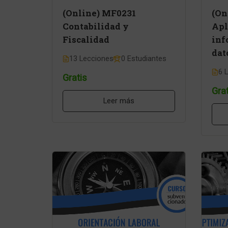
(Online) MF0231
(On
Contabilidad y
Apl
Fiscalidad
inf
dat
13 Lecciones
0 Estudiantes
6 
Gratis
Grat
Leer más