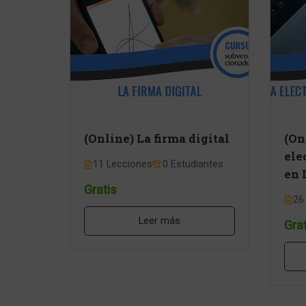
(Online) La firma digital
(On
ele
11 Lecciones
0 Estudiantes
en 
Gratis
26
Leer más
Grat