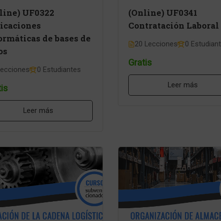
line) UF0322
(Online) UF0341
icaciones
Contratación Laboral
ormáticas de bases de
20 Lecciones
0 Estudian
os
Gratis
Lecciones
0 Estudiantes
Leer más
is
Leer más