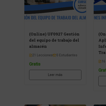
(Online) UF0927 Gestión
(On
del equipo de trabajo del
Apl
almacén
Inf
Tra
21 Lecciones
0 Estudiantes
16
Gratis
Grat
Leer más