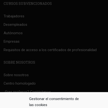
CURSOS SUBVENCIONADOS
Trabajadores
Desempleados
Autónomos
Empresas
Requisitos de acceso a los certificados de profesionalidad
SOBRE NOSOTROS
Sobre nosotros
Centro homologado
¿Eres profesor? Contáctanos
Gestionar el consentimiento de
Política Sistema de Gestión Integrado
las cookies