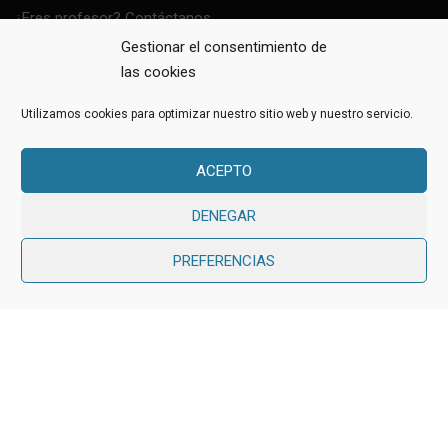
¿Eres profesor? Contáctanos
Gestionar el consentimiento de
Política Sistema de Gestión Integrado
las cookies
Utilizamos cookies para optimizar nuestro sitio web y nuestro servicio.
ACEPTO
Education WordPress Theme
by
ThimPress.
Powered by
WordPress.
DENEGAR
Avisos Legales
Política de Privacidad
PREFERENCIAS
Política de cookies (UE)
Evaluación proveedores
Gratis
EMPEZAR AHORA
¿ERES PROFESOR?