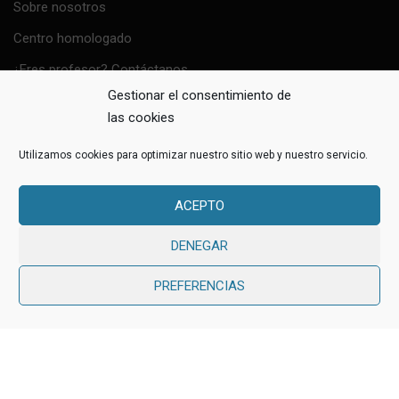
Sobre nosotros
Centro homologado
¿Eres profesor? Contáctanos
Gestionar el consentimiento de
Política Sistema de Gestión Integrado
las cookies
Utilizamos cookies para optimizar nuestro sitio web y nuestro servicio.
ACEPTO
Education WordPress Theme
by
ThimPress.
Powered by
WordPress.
DENEGAR
Avisos Legales
Política de Privacidad
PREFERENCIAS
Política de cookies (UE)
Evaluación proveedores
Gratis
EMPEZAR AHORA