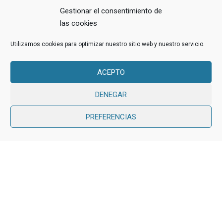
Gestionar el consentimiento de
Política Sistema de Gestión Integrado
las cookies
Utilizamos cookies para optimizar nuestro sitio web y nuestro servicio.
ACEPTO
Education WordPress Theme
by
ThimPress.
Powered by
WordPress.
DENEGAR
Avisos Legales
Política de Privacidad
PREFERENCIAS
Política de cookies (UE)
Evaluación proveedores
Gratis
EMPEZAR AHORA
¿ERES PROFESOR?