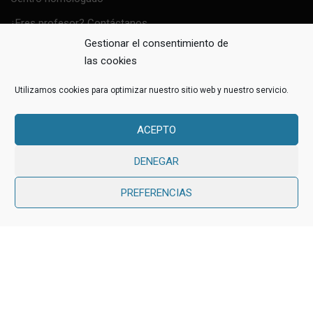
¿Eres profesor? Contáctanos
Gestionar el consentimiento de
Política Sistema de Gestión Integrado
las cookies
Utilizamos cookies para optimizar nuestro sitio web y nuestro servicio.
ACEPTO
Education WordPress Theme
by
ThimPress.
Powered by
WordPress.
DENEGAR
Avisos Legales
Política de Privacidad
PREFERENCIAS
Política de cookies (UE)
Evaluación proveedores
Gratis
EMPEZAR AHORA