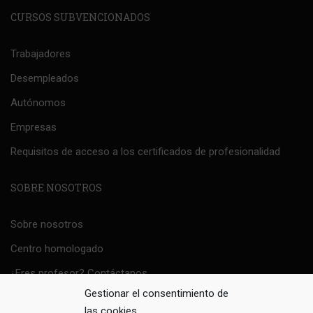
CURSOS SUBVENCIONADOS
Trabajadores
Desempleados
Autónomos
Empresas
Requisitos de acceso a los certificados de profesionalidad
SOBRE NOSOTROS
Sobre nosotros
Centro homologado
¿Eres profesor? Contáctanos
Gestionar el consentimiento de
Política Sistema de Gestión Integrado
las cookies